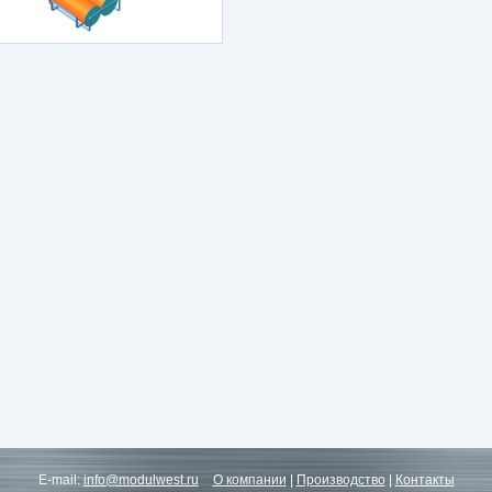
E-mail:
info@modulwest.ru
О компании
|
Производство
|
Контакты