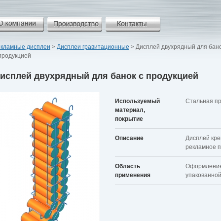
екламные дисплеи
>
Дисплеи гравитационные
> Дисплей двухрядный для бан
продукцией
исплей двухрядный для банок с продукцией
Используемый
Стальная пр
материал,
покрытие
Описание
Дисплей кре
рекламное п
Область
Оформление 
применения
упакованной