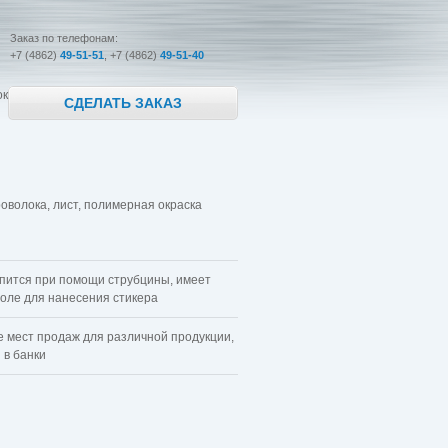
Заказ по телефонам:
+7 (4862)
49-51-51
, +7 (4862)
49-51-40
ок
СДЕЛАТЬ ЗАКАЗ
оволока, лист, полимерная окраска
пится при помощи струбцины, имеет
оле для нанесения стикера
мест продаж для различной продукции,
 в банки