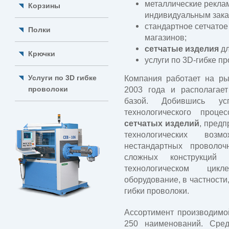
металлические реклам
Корзины
индивидуальным зака
стандартное сетчатое
Полки
магазинов;
сетчатые изделия
дл
Крючки
услуги по 3D-гибке пр
Услуги по 3D гибке
Компания работает на ры
проволоки
2003 года и располагает
базой. Добившись ус
технологического проц
сетчатых изделий
, предп
технологических возм
нестандартных проволо
сложных конструкци
технологическом цикл
оборудование, в частности
гибки проволоки.
Ассортимент производимо
250 наименований. Сре