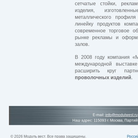
сетчатые стойки, рекла
изделия, изготовлен
металлического профил
линейку продуктов комп
современное торговое об
рынке рекламы и оформ
залов.
В 2008 году компания «М
международной выставке
расширить круг парт
проволочных изделий
.
E-mail:
info@modulwest.ru
Наш адрес: 115093 г. Москва, Партий
© 2026 Модуль вест. Все права защищены.
Росси