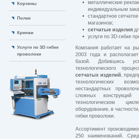
металлические реклам
Корзины
индивидуальным зака
стандартное сетчатое
Полки
магазинов;
сетчатые изделия
дл
Крючки
услуги по 3D-гибке пр
Услуги по 3D гибке
Компания работает на ры
проволоки
2003 года и располагает
базой. Добившись ус
технологического проц
сетчатых изделий
, предп
технологических возм
нестандартных проволо
сложных конструкци
технологическом цикл
оборудование, в частности
гибки проволоки.
Ассортимент производимо
250 наименований. Сре