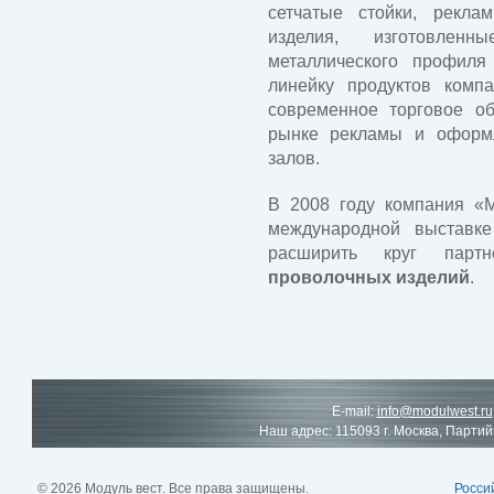
сетчатые стойки, рекла
изделия, изготовлен
металлического профил
линейку продуктов комп
современное торговое об
рынке рекламы и оформ
залов.
В 2008 году компания «М
международной выставке
расширить круг парт
проволочных изделий
.
E-mail:
info@modulwest.ru
Наш адрес: 115093 г. Москва, Партий
© 2026 Модуль вест. Все права защищены.
Росси