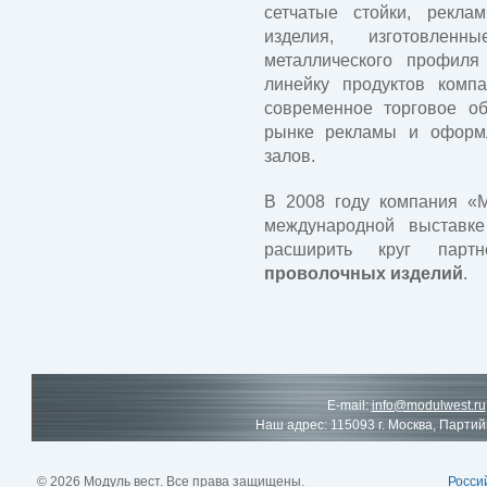
сетчатые стойки, рекла
изделия, изготовлен
металлического профил
линейку продуктов комп
современное торговое об
рынке рекламы и оформ
залов.
В 2008 году компания «М
международной выставке
расширить круг парт
проволочных изделий
.
E-mail:
info@modulwest.ru
Наш адрес: 115093 г. Москва, Партий
© 2026 Модуль вест. Все права защищены.
Росси