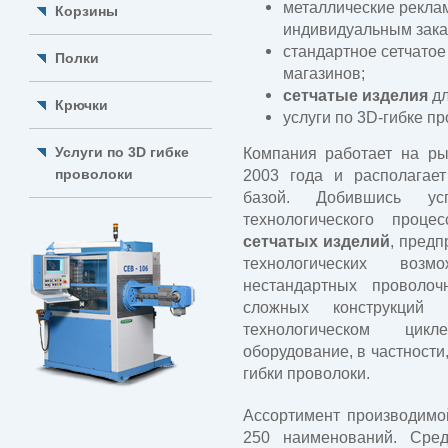
металлические реклам
Корзины
индивидуальным зака
стандартное сетчатое
Полки
магазинов;
сетчатые изделия
дл
Крючки
услуги по 3D-гибке пр
Услуги по 3D гибке
Компания работает на ры
проволоки
2003 года и располагает
базой. Добившись ус
технологического проц
сетчатых изделий
, предп
технологических возм
нестандартных проволо
сложных конструкци
технологическом цикл
оборудование, в частности
гибки проволоки.
Ассортимент производимо
250 наименований. Сре