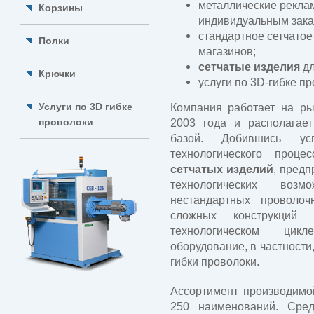
металлические реклам
Корзины
индивидуальным зака
стандартное сетчатое
Полки
магазинов;
сетчатые изделия
дл
Крючки
услуги по 3D-гибке пр
Услуги по 3D гибке
Компания работает на ры
проволоки
2003 года и располагает
базой. Добившись ус
технологического проц
сетчатых изделий
, предп
технологических возм
нестандартных проволо
сложных конструкци
технологическом цикл
оборудование, в частности
гибки проволоки.
Ассортимент производимо
250 наименований. Сре