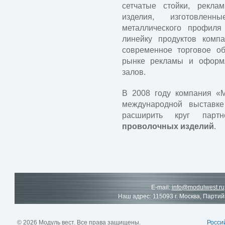
сетчатые стойки, рекла
изделия, изготовлен
металлического профил
линейку продуктов комп
современное торговое об
рынке рекламы и оформ
залов.
В 2008 году компания «М
международной выставке
расширить круг парт
проволочных изделий
.
E-mail:
info@modulwest.ru
Наш адрес: 115093 г. Москва, Партий
© 2026 Модуль вест. Все права защищены.
Росси