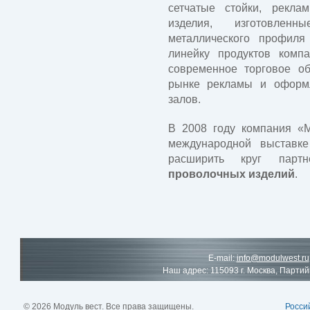
сетчатые стойки, рекла
изделия, изготовлен
металлического профил
линейку продуктов комп
современное торговое об
рынке рекламы и оформ
залов.
В 2008 году компания «М
международной выставке
расширить круг парт
проволочных изделий
.
E-mail:
info@modulwest.ru
Наш адрес: 115093 г. Москва, Партий
© 2026 Модуль вест. Все права защищены.
Росси