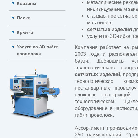
металлические реклам
Корзины
индивидуальным зака
стандартное сетчатое
Полки
магазинов;
сетчатые изделия
дл
Крючки
услуги по 3D-гибке пр
Услуги по 3D гибке
Компания работает на ры
проволоки
2003 года и располагает
базой. Добившись ус
технологического проц
сетчатых изделий
, предп
технологических возм
нестандартных проволо
сложных конструкци
технологическом цикл
оборудование, в частности
гибки проволоки.
Ассортимент производимо
250 наименований. Сре